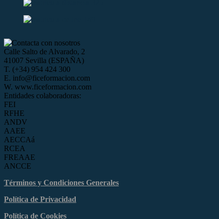
Calle Salto de Alvarado, 2
41007 Sevilla (ESPAÑA)
T. (+34) 954 424 300
E. info@ficeformacion.com
W. www.ficeformacion.com
Entidades colaboradoras:
FEI
RFHE
ANDV
AAEE
AECCAá
RCEA
FREAAE
ANCCE
Términos y Condiciones Generales
Política de Privacidad
Política de Cookies