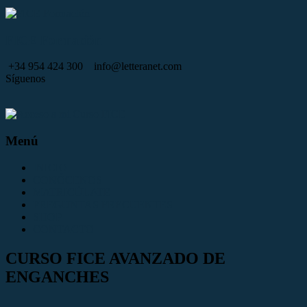
Saltar
al
contenido
FICE Formación
+34 954 424 300
info@letteranet.com
Síguenos
Menú
INICIO
CONÓCENOS
MATRICÚLATE
PREGUNTAS FRECUENTES
SHOP
CONTACTO
CURSO FICE AVANZADO DE
ENGANCHES