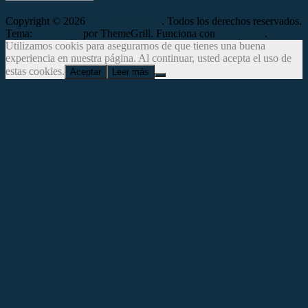
Copyright © 2026
FICE Formación
. Todos los derechos reservados.
Tema:
Accelerate
por ThemeGrill. Funciona con
WordPress
.
Utilizamos cookis para asegurarnos de que tienes una buena
experiencia en nuestra página. Al continuar, usted acepta el uso de
estas cookies.
Aceptar
Leer más