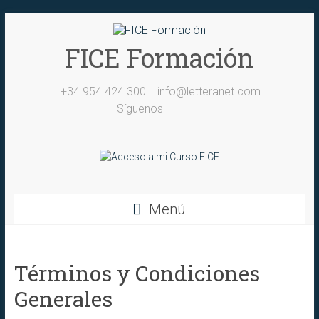
Saltar
al
contenido
FICE Formación
+34 954 424 300
info@letteranet.com
Síguenos
Menú
Términos y Condiciones
Generales