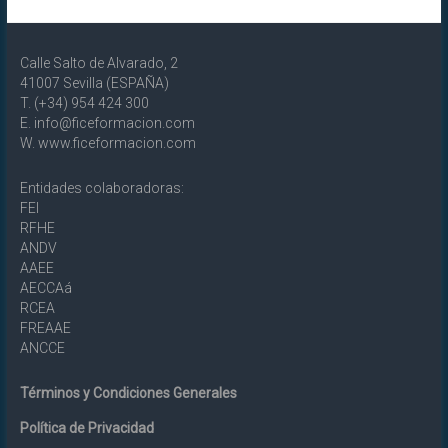
Calle Salto de Alvarado, 2
41007 Sevilla (ESPAÑA)
T. (+34) 954 424 300
E. info@ficeformacion.com
W. www.ficeformacion.com
Entidades colaboradoras:
FEI
RFHE
ANDV
AAEE
AECCAá
RCEA
FREAAE
ANCCE
Términos y Condiciones Generales
Política de Privacidad