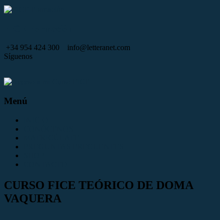
Saltar
al
contenido
FICE Formación
+34 954 424 300
info@letteranet.com
Síguenos
Menú
INICIO
CONÓCENOS
MATRICÚLATE
PREGUNTAS FRECUENTES
SHOP
CONTACTO
CURSO FICE TEÓRICO DE DOMA
VAQUERA