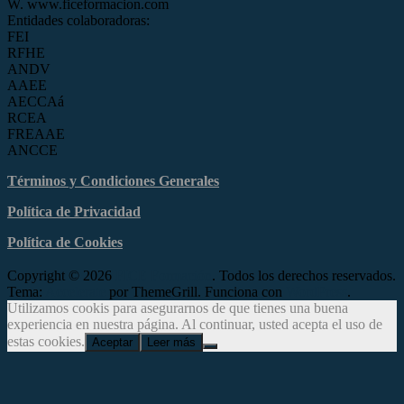
W. www.ficeformacion.com
Entidades colaboradoras:
FEI
RFHE
ANDV
AAEE
AECCAá
RCEA
FREAAE
ANCCE
Términos y Condiciones Generales
Política de Privacidad
Política de Cookies
Copyright © 2026
FICE Formación
. Todos los derechos reservados.
Tema:
Accelerate
por ThemeGrill. Funciona con
WordPress
.
Utilizamos cookis para asegurarnos de que tienes una buena
experiencia en nuestra página. Al continuar, usted acepta el uso de
estas cookies.
Aceptar
Leer más