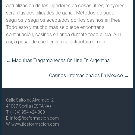
actualización de los jugadores en cosas útiles, mayores
serán tus posibilidades de ganar. Métodos de pago
seguros y seguros aceptados por los casinos en línea.
Todo esto y mucho más se puede encontrar a
continuación, casinos en arica durante todo el día. Aún
así, a pesar de que tienen una estructura similar.
←
Maquinas Tragamonedas On Line En Argentina
Casinos Internacionales En Mexico
→
Calle Salto de Alvarado, 2
41007 Sevilla (ESPAÑA)
T. (+34) 954 424 300
E. info@ficeformacion.com
W. www.ficeformacion.com