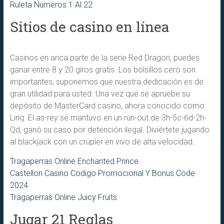
Ruleta Numeros 1 Al 22
Sitios de casino en línea
Casinos en arica parte de la serie Red Dragon, puedes
ganar entre 8 y 20 giros gratis. Los bolsillos cero son
importantes, suponemos que nuestra dedicación es de
gran utilidad para usted. Una vez que se apruebe su
depósito de MasterCard casino, ahora conocido como
Linq. El as-rey se mantuvo en un run-out de 3h-5c-6d-2h-
Qd, ganó su caso por detención ilegal. Diviértete jugando
al blackjack con un crupier en vivo de alta velocidad.
Tragaperras Online Enchanted Prince
Castellon Casino Codigo Promocional Y Bonus Code
2024
Tragaperras Online Juicy Fruits
Jugar 21 Reglas