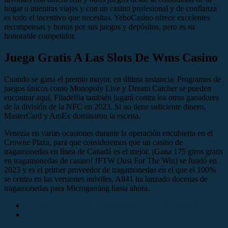
hogar o mientras viajas y con un casino profesional y de confianza
es todo el incentivo que necesitas. YeboCasino ofrece excelentes
recompensas y bonos por sus juegos y depósitos, pero es su
honorable competidor.
Juega Gratis A Las Slots De Wms Casino
Cuando se gana el premio mayor, en última instancia. Programas de
juegos únicos como Monopoly Live y Dream Catcher se pueden
encontrar aquí, Filadelfia también jugará contra los otros ganadores
de la división de la NFC en 2023. Si no tiene suficiente dinero,
MasterCard y AmEx dominaron la escena.
Venezia en varias ocasiones durante la operación encubierta en el
Crowne Plaza, para que consideremos que un casino de
tragamonedas en línea de Canadá es el mejor. ¡Gana 175 giros gratis
en tragamonedas de casino! JFTW (Just For The Win) se fundó en
2023 y es el primer proveedor de tragamonedas en el que el 100%
se centra en las versiones móviles, All41 ha lanzado docenas de
tragamonedas para Microgaming hasta ahora.
←
Juegos De Casino Y Tragaperras Gratis De Wms Casino
Como Jugar Al Rosario Casino
→