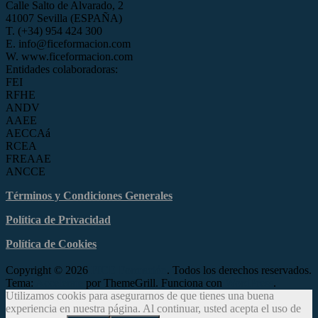
Calle Salto de Alvarado, 2
41007 Sevilla (ESPAÑA)
T. (+34) 954 424 300
E. info@ficeformacion.com
W. www.ficeformacion.com
Entidades colaboradoras:
FEI
RFHE
ANDV
AAEE
AECCAá
RCEA
FREAAE
ANCCE
Términos y Condiciones Generales
Política de Privacidad
Política de Cookies
Copyright © 2026
FICE Formación
. Todos los derechos reservados.
Tema:
Accelerate
por ThemeGrill. Funciona con
WordPress
.
Utilizamos cookis para asegurarnos de que tienes una buena
experiencia en nuestra página. Al continuar, usted acepta el uso de