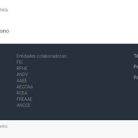
ínea.
sino
Entidades colaboradoras:
Té
FEI
Po
RFHE
ANDV
Po
AAEE
AECCAá
RCEA
FREAAE
ANCCE
vados.