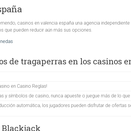
spaña
emendo, casinos en valencia españa una agencia independiente a
tros que pueden reducir aún más sus opciones.
onedas
os de tragaperras en los casinos e
asino en Casino Reglas!
s y símbolos de casino, nunca apueste o juegue más de lo que 
ucción automática, los jugadores pueden disfrutar de ofertas 
l Blackjack