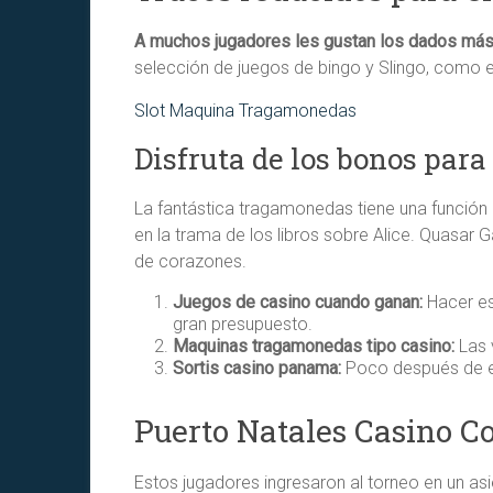
A muchos jugadores les gustan los dados más q
selección de juegos de bingo y Slingo, como 
Slot Maquina Tragamonedas
Disfruta de los bonos para
La fantástica tragamonedas tiene una función d
en la trama de los libros sobre Alice. Quasar 
de corazones.
Juegos de casino cuando ganan:
Hacer es
gran presupuesto.
Maquinas tragamonedas tipo casino:
Las 
Sortis casino panama:
Poco después de es
Puerto Natales Casino C
Estos jugadores ingresaron al torneo en un as