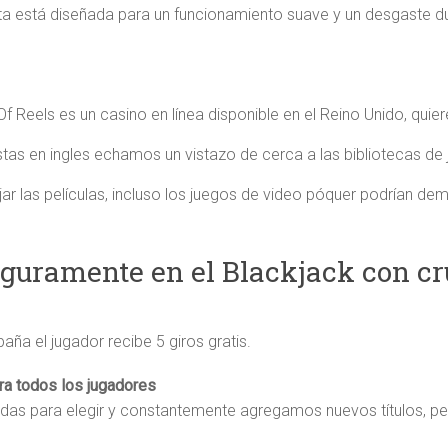
rta está diseñada para un funcionamiento suave y un desgaste d
 Reels es un casino en línea disponible en el Reino Unido, qu
as en ingles echamos un vistazo de cerca a las bibliotecas de
ar las películas, incluso los juegos de video póquer podrían demo
eguramente en el Blackjack con cr
ña el jugador recibe 5 giros gratis.
a todos los jugadores
edas para elegir y constantemente agregamos nuevos títulos, p