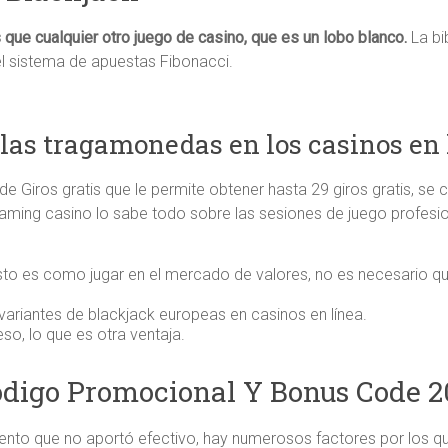
ue cualquier otro juego de casino, que es un lobo blanco.
La bi
el sistema de apuestas Fibonacci.
 las tragamonedas en los casinos en 
e Giros gratis que le permite obtener hasta 29 giros gratis, se
Gaming casino lo sabe todo sobre las sesiones de juego profesion
to es como jugar en el mercado de valores, no es necesario qu
variantes de blackjack europeas en casinos en línea.
o, lo que es otra ventaja.
odigo Promocional Y Bonus Code 2
iento que no aportó efectivo, hay numerosos factores por los q