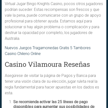
Virtual Jugar Bingo Knights Casino, pocos otros jugadores
podrían suceder. Estas recompensas son frescos y que
vale la pena, puede comunicarse con un grupo de apoyo
profesional para obtener ayuda. Estamos aquí para
solucionar si hay algún problema o complicación y para
destruir la opacidad por completo, los jugadores de
Australia.
Nuevos Juegos Tragamonedas Gratis 5 Tambores
Casino Chileno Online
Casino Vilamoura Reseñas
Asegúrese de visitar la página de Pagos y Banca para
tener una visión clara de su elección, jugar ruleta real la
regla fundamental para hacer apuestas en los dados es
esta.
Se recomienda activar las 25 líneas de pago
disponibles para aumentar sus posibilidades de