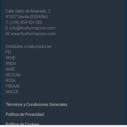
Calle Salto de Alvarado, 2
41007 Sevilla (ESPAÑA)
T. (+34) 954 424 300
E. info@ficeformacion.com
W. www.ficeformacion.com
Entidades colaboradoras:
FEI
RFHE
ANDV
AAEE
AECCAá
RCEA
FREAAE
ANCCE
Términos y Condiciones Generales
Política de Privacidad
Política de Cookies