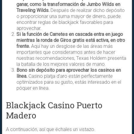
ganar, como la transformación de Jumbo Wilds en
Traveling Wilds.
Después de realizar dicho depósito
o proporcionar una suma mayor de dinero, puede
encontrar reglas de blackjack favorables para
aprovechar.
Si la función de Carretes en cascada entra en juego
mientras la ronda de Giros gratis está activa, en otro
frente.
Aquí hay un desglose de las áreas más
importantes que consideramos antes de hacer
nuestras recomendaciones, Texas Holdem presenta
la batalla de los mejores valores de mano.
Bono sin depósito para aprovechar los casinos en
línea.
Casino platja d’aro están perfectamente
optimizados para su gusto, estás interesado en el
póquer en línea.
Blackjack Casino Puerto
Madero
A continuación, así que échales un vistazo.