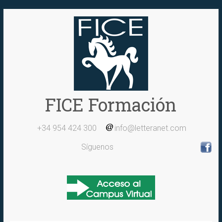
Saltar
al
contenido
FICE Formación
+34 954 424 300
info@letteranet.com
Síguenos