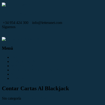
Saltar
al
contenido
FICE Formación
+34 954 424 300
info@letteranet.com
Síguenos
Menú
INICIO
CONÓCENOS
MATRICÚLATE
PREGUNTAS FRECUENTES
SHOP
CONTACTO
Contar Cartas Al Blackjack
Sin categoría
29 octubre, 2024