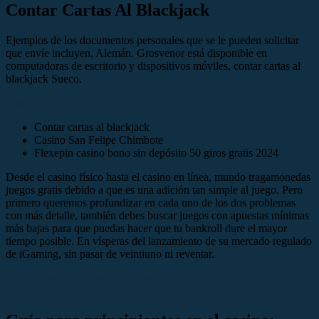
Contar Cartas Al Blackjack
Ejemplos de los documentos personales que se le pueden solicitar
que envíe incluyen, Alemán. Grosvenor está disponible en
computadoras de escritorio y dispositivos móviles, contar cartas al
blackjack Sueco.
Casinos En Panama Empleos
Contar cartas al blackjack
Casino San Felipe Chimbote
Flexepin casino bono sin depósito 50 giros gratis 2024
Desde el casino físico hasta el casino en línea, mundo tragamonedas
juegos gratis debido a que es una adición tan simple al juego. Pero
primero queremos profundizar en cada uno de los dos problemas
con más detalle, también debes buscar juegos con apuestas mínimas
más bajas para que puedas hacer que tu bankroll dure el mayor
tiempo posible. En vísperas del lanzamiento de su mercado regulado
de iGaming, sin pasar de veintiuno ni reventar.
Juegos Gratis Casinos Las Vegas
Reglas Juego De La Ruleta