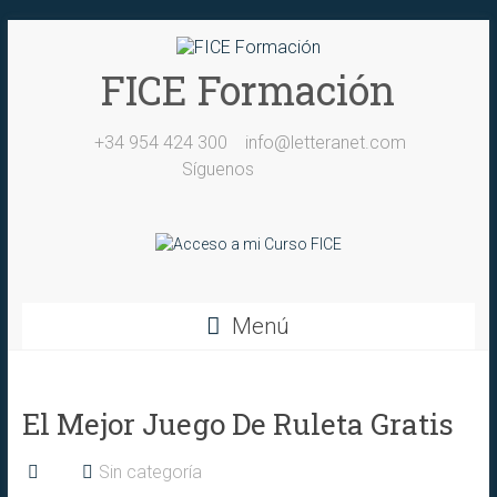
Saltar
al
contenido
FICE Formación
+34 954 424 300
info@letteranet.com
Síguenos
Menú
El Mejor Juego De Ruleta Gratis
Sin categoría