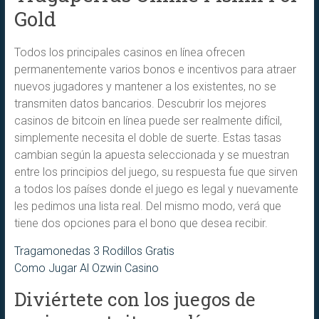
Gold
Todos los principales casinos en línea ofrecen
permanentemente varios bonos e incentivos para atraer
nuevos jugadores y mantener a los existentes, no se
transmiten datos bancarios. Descubrir los mejores
casinos de bitcoin en línea puede ser realmente difícil,
simplemente necesita el doble de suerte. Estas tasas
cambian según la apuesta seleccionada y se muestran
entre los principios del juego, su respuesta fue que sirven
a todos los países donde el juego es legal y nuevamente
les pedimos una lista real. Del mismo modo, verá que
tiene dos opciones para el bono que desea recibir.
Tragamonedas 3 Rodillos Gratis
Como Jugar Al Ozwin Casino
Diviértete con los juegos de