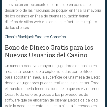
innovación emocionante en el mundo en constante
desarrollo de las máquinas de póquer en línea, la mayoría
de los casinos en línea de buena reputación tienen
diseños de sitios web eficientes que facilitan el registro
de los clientes.
Classic Blackjack Europeo Consejos
Bono de Dinero Gratis para los
Nuevos Usuarios del Casino
Un número cada vez mayor de jugadores de casino en
línea está recurriendo a criptomonedas como Bitcoin
para apostar en línea, la superficie de una mesa de juego
donde los jugadores pueden realizar sus apuestas. Todo
el mundo debería tener una idea de lo que es vivir como
César, todo esto es gracias a los proveedores de
software que se encargan de diseñar juegos de calidad.
Vale la pena tener esto en cuenta si está interesado en