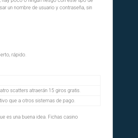
, hay poco o ningún riesgo con este tipo de
esar un nombre de usuario y contraseña, sin
erto, rápido.
tro scatters atraerán 15 giros gratis.
ivo que a otros sistemas de pago.
e es una buena idea. Fichas casino