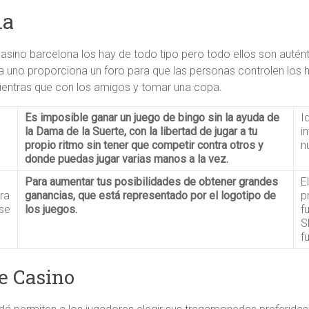
na
asino barcelona los hay de todo tipo pero todo ellos son autént
da uno proporciona un foro para que las personas controlen los
mientras que con los amigos y tomar una copa.
Es imposible ganar un juego de bingo sin la ayuda de
I
la Dama de la Suerte, con la libertad de jugar a tu
i
propio ritmo sin tener que competir contra otros y
n
donde puedas jugar varias manos a la vez.
Para aumentar tus posibilidades de obtener grandes
E
ra
ganancias, que está representado por el logotipo de
p
 se
los juegos.
f
S
f
e Casino