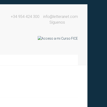
+34 954 424 300
info@letteranet.com
Síguenos