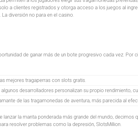
dá permiten a los jugadores elegir sus tragamonedas preferidas
 solo a clientes registrados y otorga acceso a los juegos al ingr
 La diversión no para en el casino.
oportunidad de ganar más de un bote progresivo cada vez. Por ci
as mejores tragaperras con slots gratis.
algunos desarrolladores personalizan su propio rendimiento, cua
mante de las tragamonedas de aventura, más parecida al efect
e lanzar la manta ponderada más grande del mundo, decimos qu
para resolver problemas como la depresión, SlotsMillion.