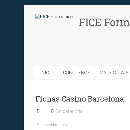
Saltar
al
FICE Form
contenido
INICIO
CONÓCENOS
MATRICÚLATE
Fichas Casino Barcelona
Sin categoría
29 octubre, 2024