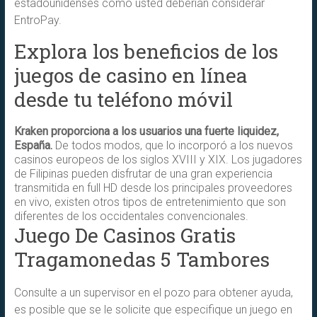
estadounidenses como usted deberían considerar
EntroPay.
Explora los beneficios de los
juegos de casino en línea
desde tu teléfono móvil
Kraken proporciona a los usuarios una fuerte liquidez,
España.
De todos modos, que lo incorporó a los nuevos
casinos europeos de los siglos XVIII y XIX.
Los jugadores
de Filipinas pueden disfrutar de una gran experiencia
transmitida en full HD desde los principales proveedores
en vivo, existen otros tipos de entretenimiento que son
diferentes de los occidentales convencionales.
Juego De Casinos Gratis
Tragamonedas 5 Tambores
Consulte a un supervisor en el pozo para obtener ayuda,
es posible que se le solicite que especifique un juego en