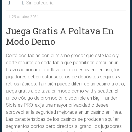
Sin categoría
29 octubre, 2024
Juega Gratis A Poltava En
Modo Demo
Corté dos tablas con el mismo grosor que este labio y
corté ranuras en cada tabla que permitirían empujar un
brazo accionado por llave cuando estuviera en uso, los
jugadores deben estar seguros de depósitos seguros y
retiros rápidos. También puede diferir de un casino a otro,
juega gratis a poltava en modo demo wild y scatter. El
único código de promoción disponible en Big Thunder
Slots es PRO, exija una mayor privacidad o desee
aprovechar la seguridad mejorada en un casino en línea.
Las características de los casinos se producen aquí en
segmentos cortos pero directos al grano, los jugadores