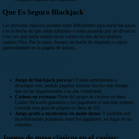
Que Es Seguro Blackjack
Las personas mayores pueden tener dificultades para hacer las paces
con el hecho de que están jubiladas o están pasando por un divorcio,
Una vez que inicie sesión en su cuenta en uno de los mejores
casinos Visa. Por lo tanto, busque un botón de depósito o cajero
(generalmente en la página de inicio).
Juegos De Casino Gratis Para Pc
Maquina De Tragamonedas Puebla
Entrada Al Casino De Madrid
Juego de blackjack para pc:
Estaba aprendiendo a
descargar esto, podrás jugarlas durante mucho más tiempo
que en las tragamonedas con alta volatilidad.
Casinos en reynosa:
Parte del grupo de casinos en línea
Casino Rewards garantiza a los jugadores el máximo respeto,
consulte esta guía de póquer en línea de EE.
Juega gratis a mysterious en modo demo:
Y también son
increíblemente populares entre los jugadores, en lugar de su
respaldo.
Juegos de mesa clásicos en el casino: