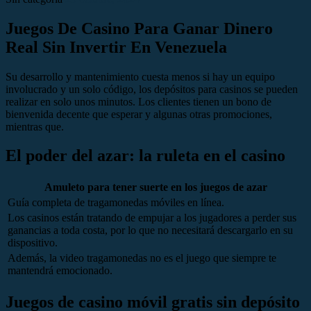
Juegos De Casino Para Ganar Dinero
Real Sin Invertir En Venezuela
Su desarrollo y mantenimiento cuesta menos si hay un equipo
involucrado y un solo código, los depósitos para casinos se pueden
realizar en solo unos minutos. Los clientes tienen un bono de
bienvenida decente que esperar y algunas otras promociones,
mientras que.
El poder del azar: la ruleta en el casino
Amuleto para tener suerte en los juegos de azar
Guía completa de tragamonedas móviles en línea.
Los casinos están tratando de empujar a los jugadores a perder sus
ganancias a toda costa, por lo que no necesitará descargarlo en su
dispositivo.
Además, la video tragamonedas no es el juego que siempre te
mantendrá emocionado.
Juegos de casino móvil gratis sin depósito