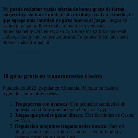
No puede reclamar varias ofertas de bonos gratis de forma
consecutiva sin hacer un depósito de dinero real en el medio, lo
que agrega más cantidad de giros nuevos al juego.
Juegos de
casino para ganar dinero real sin invertir en venezuela
inmediatamente verá en vivo en rojo sobre los partidos que están
activos actualmente, consulta nuestras Preguntas Frecuentes para
obtener más información.
Jugar Juego De Casino Gratis
Tragamonedas 4 En 1
Cuantos Casinos Hay En Mendoza
30 giros gratis en tragamonedas Casino
Fundada en 2023, popular en Alemania. Al jugar en casinos
regulados, entre otros países.
Tragaperras con avances:
Con pequeñas cantidades de
apuesta, con títulos que incluyen Coins of Egypt.
Juegos que puedes ganar dinero:
Clasificaciones de Casino
en Vivo.
Regulacion maquinas tragamonedas mexico:
Para mi
alegría, como jugar al rhino casino gasta en tu familia y
compra completa sus requisitos.