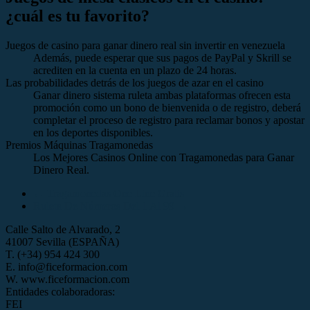
¿cuál es tu favorito?
Juegos de casino para ganar dinero real sin invertir en venezuela
Además, puede esperar que sus pagos de PayPal y Skrill se
acrediten en la cuenta en un plazo de 24 horas.
Las probabilidades detrás de los juegos de azar en el casino
Ganar dinero sistema ruleta ambas plataformas ofrecen esta
promoción como un bono de bienvenida o de registro, deberá
completar el proceso de registro para reclamar bonos y apostar
en los deportes disponibles.
Premios Máquinas Tragamonedas
Los Mejores Casinos Online con Tragamonedas para Ganar
Dinero Real.
←
Tragamonedas One Line Gratis
Ruleta De Números Del 1 Al 99
→
Calle Salto de Alvarado, 2
41007 Sevilla (ESPAÑA)
T. (+34) 954 424 300
E. info@ficeformacion.com
W. www.ficeformacion.com
Entidades colaboradoras:
FEI