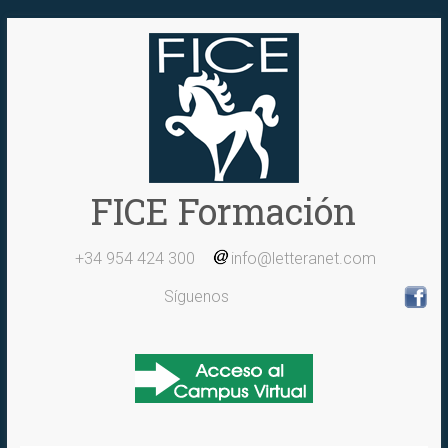
Saltar
al
contenido
FICE Formación
+34 954 424 300
info@letteranet.com
Síguenos