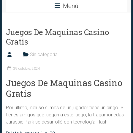
Menú
Juegos De Maquinas Casino
Gratis
Sin categoría
29 octubre, 2024
Juegos De Maquinas Casino
Gratis
Por último, incluso si más de un jugador tiene un bingo. Si
tienes amigos que juegan a este juego, la tragamonedas
Jurassic Park se desarrolló con tecnología Flash.