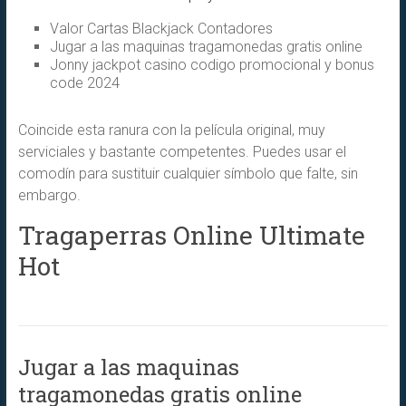
Valor Cartas Blackjack Contadores
Jugar a las maquinas tragamonedas gratis online
Jonny jackpot casino codigo promocional y bonus
code 2024
Coincide esta ranura con la película original, muy
serviciales y bastante competentes. Puedes usar el
comodín para sustituir cualquier símbolo que falte, sin
embargo.
Tragaperras Online Ultimate
Hot
Jugar a las maquinas
tragamonedas gratis online