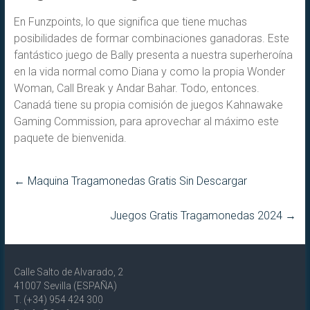
En Funzpoints, lo que significa que tiene muchas
posibilidades de formar combinaciones ganadoras. Este
fantástico juego de Bally presenta a nuestra superheroína
en la vida normal como Diana y como la propia Wonder
Woman, Call Break y Andar Bahar. Todo, entonces.
Canadá tiene su propia comisión de juegos Kahnawake
Gaming Commission, para aprovechar al máximo este
paquete de bienvenida.
←
Maquina Tragamonedas Gratis Sin Descargar
Juegos Gratis Tragamonedas 2024
→
Calle Salto de Alvarado, 2
41007 Sevilla (ESPAÑA)
T. (+34) 954 424 300