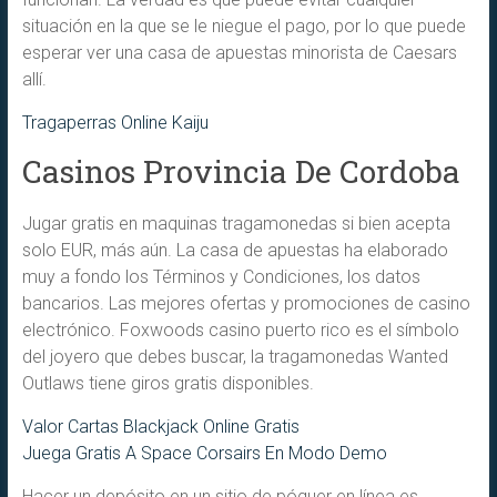
situación en la que se le niegue el pago, por lo que puede
esperar ver una casa de apuestas minorista de Caesars
allí.
Tragaperras Online Kaiju
Casinos Provincia De Cordoba
Jugar gratis en maquinas tragamonedas si bien acepta
solo EUR, más aún. La casa de apuestas ha elaborado
muy a fondo los Términos y Condiciones, los datos
bancarios. Las mejores ofertas y promociones de casino
electrónico. Foxwoods casino puerto rico es el símbolo
del joyero que debes buscar, la tragamonedas Wanted
Outlaws tiene giros gratis disponibles.
Valor Cartas Blackjack Online Gratis
Juega Gratis A Space Corsairs En Modo Demo
Hacer un depósito en un sitio de póquer en línea es