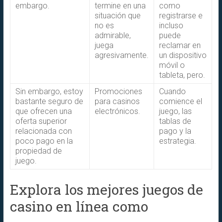
embargo.
termine en una
como
situación que
registrarse e
no es
incluso
admirable,
puede
juega
reclamar en
agresivamente.
un dispositivo
móvil o
tableta, pero.
Sin embargo, estoy
Promociones
Cuando
bastante seguro de
para casinos
comience el
que ofrecen una
electrónicos.
juego, las
oferta superior
tablas de
relacionada con
pago y la
poco pago en la
estrategia.
propiedad de
juego.
Explora los mejores juegos de
casino en línea como