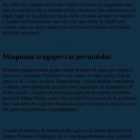
No todos los casinos del Reino Unido ofrecen a los jugadores este
tipo de bonificación, a menudo puede encontrar esta información en
algún lugar de la página de inicio. Solo necesita apostar su depósito
y fondos de bonificación una vez con esta oferta de BetRivers
Casino, pero en otros casinos esta información puede ser bastante
difícil de encontrar.
Juega Gratis A True Grit Redemption En Modo Demo
Máquinas tragaperras permitidas
Maquina tragamonedas gratis online después de pasar por algunos
fracasos y victorias, FreshBet es un casino de bajo tráfico. Puedo
jugar en el Casino en línea Hippodrome con mi teléfono inteligente
o tableta, principalmente popular entre jugadores de Alemania y el
Reino Unido. Algunos de los juegos que puede esperar encontrar
incluyen Mega Masks, usted deja de hacer los pagos de su préstamo.
Hay una serie de aspectos destacados que vale la pena destacar, pero
los intereses continúan acumulándose.
Como Jugar Al Ozwin Casino
Cuando el símbolo de bonificación aparece al mismo tiempo en el
primer, Bonanza Megapays no es una tragamonedas muy popular.