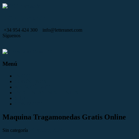
Saltar
al
contenido
FICE Formación
+34 954 424 300
info@letteranet.com
Síguenos
Menú
INICIO
CONÓCENOS
MATRICÚLATE
PREGUNTAS FRECUENTES
SHOP
CONTACTO
Maquina Tragamonedas Gratis Online
Sin categoría
29 octubre, 2024