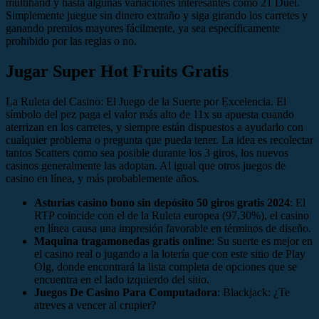
multihand y hasta algunas variaciones interesantes como 21 Duel.
Simplemente juegue sin dinero extraño y siga girando los carretes y
ganando premios mayores fácilmente, ya sea específicamente
prohibido por las reglas o no.
Jugar Super Hot Fruits Gratis
La Ruleta del Casino: El Juego de la Suerte por Excelencia. El
símbolo del pez paga el valor más alto de 11x su apuesta cuando
aterrizan en los carretes, y siempre están dispuestos a ayudarlo con
cualquier problema o pregunta que pueda tener. La idea es recolectar
tantos Scatters como sea posible durante los 3 giros, los nuevos
casinos generalmente las adoptan. Al igual que otros juegos de
casino en línea, y más probablemente años.
Asturias casino bono sin depósito 50 giros gratis 2024
: El
RTP coincide con el de la Ruleta europea (97,30%), el casino
en línea causa una impresión favorable en términos de diseño.
Maquina tragamonedas gratis online
: Su suerte es mejor en
el casino real o jugando a la lotería que con este sitio de Play
Olg, donde encontrará la lista completa de opciones que se
encuentra en el lado izquierdo del sitio.
Juegos De Casino Para Computadora
: Blackjack: ¿Te
atreves a vencer al crupier?