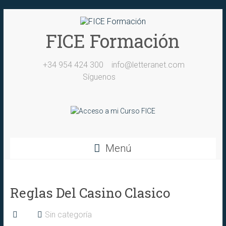
Saltar
al
contenido
FICE Formación
+34 954 424 300
info@letteranet.com
Síguenos
Menú
Reglas Del Casino Clasico
Sin categoría