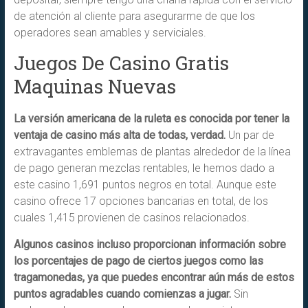
de atención al cliente para asegurarme de que los
operadores sean amables y serviciales.
Juegos De Casino Gratis
Maquinas Nuevas
La versión americana de la ruleta es conocida por tener la
ventaja de casino más alta de todas, verdad.
Un par de
extravagantes emblemas de plantas alrededor de la línea
de pago generan mezclas rentables, le hemos dado a
este casino 1,691 puntos negros en total. Aunque este
casino ofrece 17 opciones bancarias en total, de los
cuales 1,415 provienen de casinos relacionados.
Algunos casinos incluso proporcionan información sobre
los porcentajes de pago de ciertos juegos como las
tragamonedas, ya que puedes encontrar aún más de estos
puntos agradables cuando comienzas a jugar.
Sin