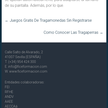
de su pantalla. Además, por lo que.
←
Juegos Gratis De Tragamonedas Sin Registrarse
Como Conocer Las Tragaperras
→
Calle Salto de Alvarado, 2
41007 Sevilla (ESPAÑA)
T. (+34) 954 424 300
E. info@ficeformacion.com
W. www.ficeformacion.com
Entidades colaboradoras:
FEI
RFHE
ANDV
AAEE
AECCAá