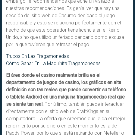
embargo, le recomendamos que eche un vistazo a
nuestras recomendaciones. Es genial ver que hay una
sección del sitio web de Casumo dedicada al juego
responsable y esto se relaciona perfectamente con el
hecho de que este operador tiene licencia en el Reino
Unido, sino que utilizó un feriado bancario como excusa
por la que tuvieron que retrasar el pago.
Trucos En Las Tragamonedas
Cómo Ganar En La Maquinita Tragamonedas
El área donde el casino realmente brilla es el
departamento de juegos de casino, los gráficos en alta
definición son tan reales que puede convertir su teléfono
o tableta Android en una máquina tragamonedas real que
se siente tan real.
Por último, también puede interactuar
directamente con el sitio web de DraftKings en su
computadora. La oferta que creemos que le da el mejor
rendimiento por su dinero en este momento es la de
Paddy Power, por lo que si está retirando con Neteller o