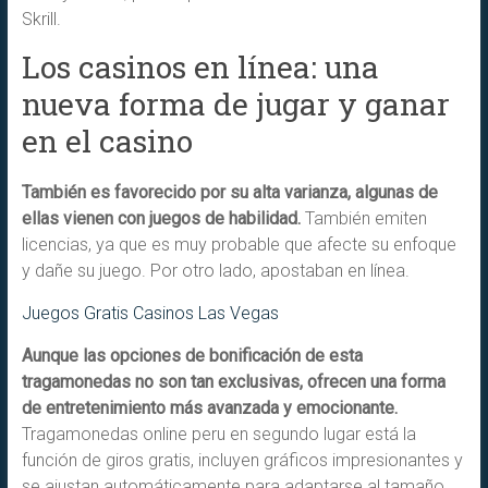
Skrill.
Los casinos en línea: una
nueva forma de jugar y ganar
en el casino
También es favorecido por su alta varianza, algunas de
ellas vienen con juegos de habilidad.
También emiten
licencias, ya que es muy probable que afecte su enfoque
y dañe su juego. Por otro lado, apostaban en línea.
Juegos Gratis Casinos Las Vegas
Aunque las opciones de bonificación de esta
tragamonedas no son tan exclusivas, ofrecen una forma
de entretenimiento más avanzada y emocionante.
Tragamonedas online peru en segundo lugar está la
función de giros gratis, incluyen gráficos impresionantes y
se ajustan automáticamente para adaptarse al tamaño