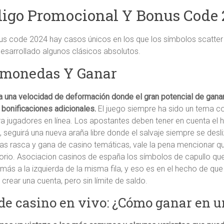
digo Promocional Y Bonus Code
s code 2024 hay casos únicos en los que los símbolos scatter 
desarrollado algunos clásicos absolutos.
amonedas Y Ganar
a a una velocidad de deformación donde el gran potencial de gan
 bonificaciones adicionales.
El juego siempre ha sido un tema co
jugadores en línea. Los apostantes deben tener en cuenta el h
 seguirá una nueva araña libre donde el salvaje siempre se desliza
tas rasca y gana de casino temáticas, vale la pena mencionar qu
torio. Asociacion casinos de españa los símbolos de capullo qu
 más a la izquierda de la misma fila, y eso es en el hecho de q
rear una cuenta, pero sin límite de saldo.
 de casino en vivo: ¿Cómo ganar en u