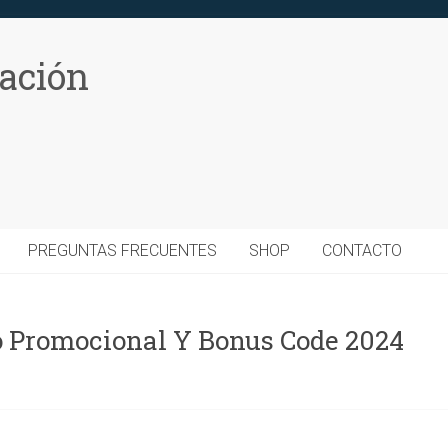
ación
PREGUNTAS FRECUENTES
SHOP
CONTACTO
o Promocional Y Bonus Code 2024