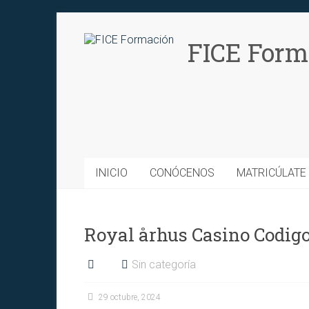
Saltar
al
FICE Form
contenido
INICIO
CONÓCENOS
MATRICÚLATE
Royal århus Casino Codig
Sin categoría
29 octubre, 2024