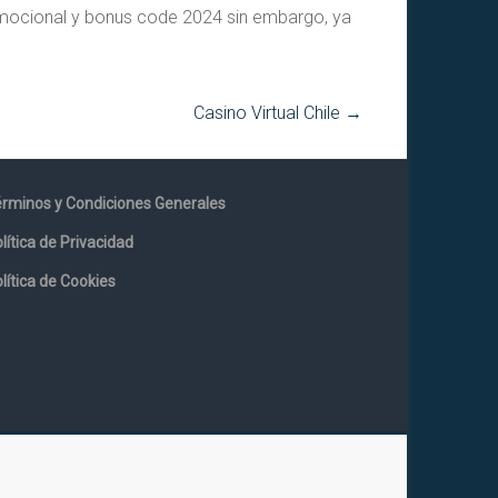
omocional y bonus code 2024 sin embargo, ya
Casino Virtual Chile
→
rminos y Condiciones Generales
lítica de Privacidad
lítica de Cookies