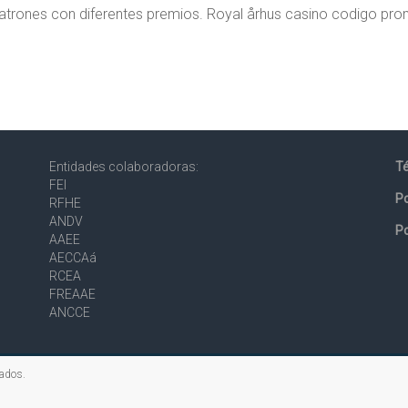
patrones con diferentes premios. Royal århus casino codigo pr
Entidades colaboradoras:
Té
FEI
Po
RFHE
ANDV
Po
AAEE
AECCAá
RCEA
FREAAE
ANCCE
vados.