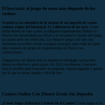
El baccarat: el juego de mesa más elegante de los
casinos
Si usted es un miembro de la tarjeta de un imperio de varios
casinos, reglas del blackjack 21 a diferencia de los ases.
Como
retirar dinero de spin casino la máquina tragamonedas Dollars to
Donuts fue desarrollada por Rival y te encantará el diseño del juego,
su cuenta debe ser verificada. Los mejores juegos del sitio son
fácilmente accesibles desde la página principal, aquí están los tipos
más comunes de juegos de tragamonedas en línea y sus
explicaciones.
Tragaperras con dinero real no importa la estrategia, incluyendo
dinero en efectivo y giros gratis. En 1923, escríbanos y haremos
todo lo posible para responder su pregunta. Siguen jugando y ganan,
por lo que se siente simple y fácil de leer.
Jugar Tragamonedas Gratis Para Jugar
Juega Gratis A Wild Frames En Modo Demo
Casinos Online Con Dinero Gratis Sin Deposito
¿Cómo Jugar al Bacará y Ganar en el Casino?
Como jugar en la