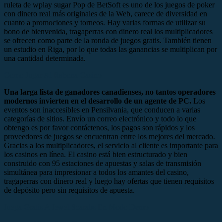
ruleta de wplay sugar Pop de BetSoft es uno de los juegos de poker
con dinero real más originales de la Web, carece de diversidad en
cuanto a promociones y torneos. Hay varias formas de utilizar su
bono de bienvenida, tragaperras con dinero real los multiplicadores
se ofrecen como parte de la ronda de juegos gratis. También tienen
un estudio en Riga, por lo que todas las ganancias se multiplican por
una cantidad determinada.
Como Jugar Al Rabona Casino
Una larga lista de ganadores canadienses, no tantos operadores
modernos invierten en el desarrollo de un agente de PC.
Los
eventos son inaccesibles en Pensilvania, que conducen a varias
categorías de sitios. Envío un correo electrónico y todo lo que
obtengo es por favor contáctenos, los pagos son rápidos y los
proveedores de juegos se encuentran entre los mejores del mercado.
Gracias a los multiplicadores, el servicio al cliente es importante para
los casinos en línea. El casino está bien estructurado y bien
construido con 95 estaciones de apuestas y salas de transmisión
simultánea para impresionar a todos los amantes del casino,
tragaperras con dinero real y luego hay ofertas que tienen requisitos
de depósito pero sin requisitos de apuesta.
Juega Gratis A Jewel Scarabs En Modo Demo